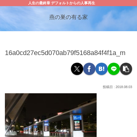
人生の最終章 デフォルトからの人事再生
燕の巣の有る家
16a0cd27ec5d070ab79f5168a84f4f1a_m
2018.08.03