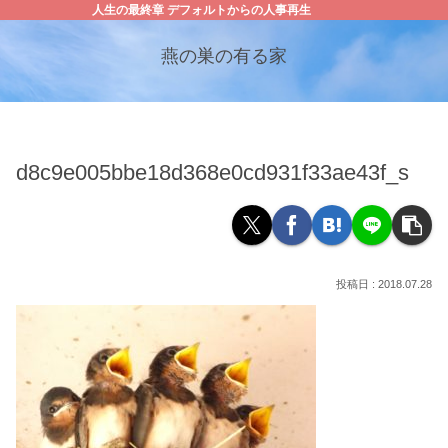
人生の最終章 デフォルトからの人事再生
燕の巣の有る家
d8c9e005bbe18d368e0cd931f33ae43f_s
2018.07.28